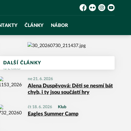
Facebook
Flickr
Instagram
YouTube
NTAKTY
ČLÁNKY
NÁBOR
DALŠÍ ČLÁNKY
ne 21. 6. 2026
Alena Duspěvová: Děti se nesmí bát
chyb, i ty jsou součástí hry
čt 18. 6. 2026
Klub
Eagles Summer Camp