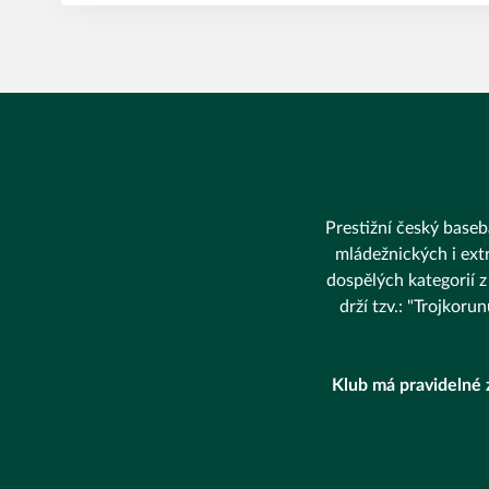
Prestižní český baseba
mládežnických i extr
dospělých kategorií z
drží tzv.: "Trojkor
Klub má pravidelné 