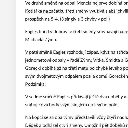
Ve druhé směně na odpal Mencla nejprve dobíhá pro
Kotlářka na začátku třetí směny využivá slabší chvi
prospěch na 5-4. (3 singly a 3 chyby v poli)
Eagles hned v dohrávce třetí směny srovnávají na 5
Michaela Zýmu.
V páté směně Eagles rozhodují zápas, když na střída
jednometové odpaly v řadě Zýmy, Vítka, Šmidta a Go
Gorecki dobíhá až na třetí metu po chybě levého p
svým dvojmetovým odpalem posílá domů Goreckého 
Podzimka.
V sedmé směně Eagles přidávají ještě dva doběhy a 
stahuje dva body svým singlem do levého pole.
Na kopci se za oba týmy představili vždy čtyři nadh
Dědek a odházel čtyři směny. Umožnil pět doběhů n