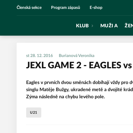
Eagles Praha
Členská sekce
Program zápasů
E-shop
KLUB
MUŽI A
ŽE
st 28. 12. 2016
Burianová Veronika
JEXL GAME 2 - EAGLES v
Eagles v prvních dvou směnách dobíhají vždy pro dv
singlu Matěje Bužgy, ukradené metě a dvojité krá
Zýma následně na chybu levého pole.
U21