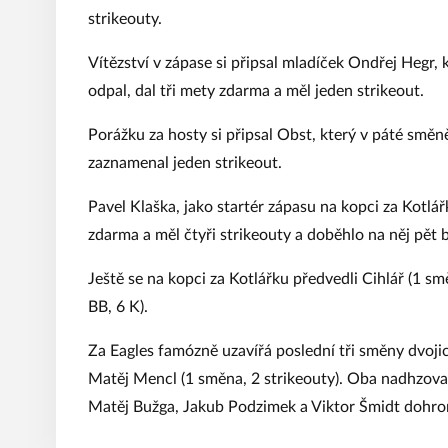
strikeouty.
Vítězství v zápase si připsal mladíček Ondřej Hegr,
odpal, dal tři mety zdarma a měl jeden strikeout.
Porážku za hosty si připsal Obst, který v páté smě
zaznamenal jeden strikeout.
Pavel Klaška, jako startér zápasu na kopci za Kotlář
zdarma a měl čtyři strikeouty a doběhlo na něj pět
Ještě se na kopci za Kotlářku předvedli Cihlář (1 sm
BB, 6 K).
Za Eagles famózně uzavířá poslední tři směny dvojice
Matěj Mencl (1 směna, 2 strikeouty). Oba nadhzovači
Matěj Bužga, Jakub Podzimek a Viktor Šmidt dohrom