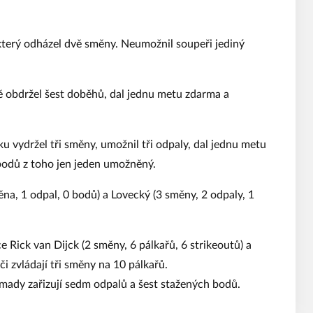
 který odházel dvě směny. Neumožnil soupeři jediný
ně obdržel šest doběhů, dal jednu metu zdarma a
ku vydržel tři směny, umožnil tři odpaly, dal jednu metu
 bodů z toho jen jeden umožněný.
ěna, 1 odpal, 0 bodů) a Lovecký (3 směny, 2 odpaly, 1
 Rick van Dijck (2 směny, 6 pálkařů, 6 strikeoutů) a
 zvládají tři směny na 10 pálkařů.
ady zařizují sedm odpalů a šest stažených bodů.