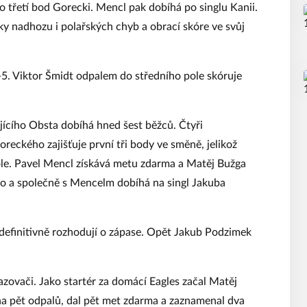
 třetí bod Gorecki. Mencl pak dobíhá po singlu Kanii.
lky nadhozu i polařských chyb a obrací skóre ve svůj
-5. Viktor Šmidt odpalem do středního pole skóruje
jícího Obsta dobíhá hned šest běžců. Čtyři
reckého zajišťuje první tři body ve směně, jelikož
ole. Pavel Mencl získává metu zdarma a Matěj Bužga
a společně s Mencelm dobíhá na singl Jakuba
definitivně rozhodují o zápase. Opět Jakub Podzimek
azovači. Jako startér za domácí Eagles začal Matěj
a pět odpalů, dal pět met zdarma a zaznamenal dva