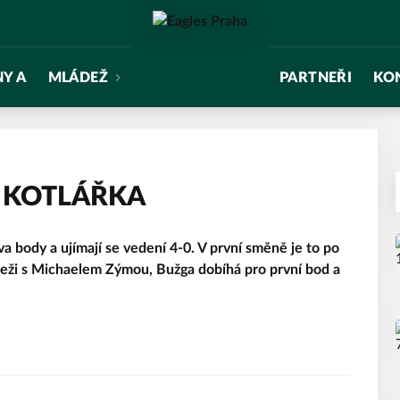
NY A
MLÁDEŽ
PARTNEŘI
KO
s KOTLÁŘKA
a body a ujímají se vedení 4-0. V první směně je to po
deži s Michaelem Zýmou, Bužga dobíhá pro první bod a