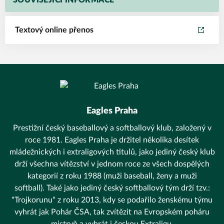
SOUVISEJÍCÍ INFORMACE
Textový online přenos
Eagles Praha
Prestižní český baseballový a softballový klub, založený v
roce 1981. Eagles Praha je držitel několika desítek
mládežnických i extraligových titulů, jako jediný český klub
drží všechna vítězství v jednom roce ze všech dospělých
kategorií z roku 1988 (muži baseball, ženy a muži
softball). Také jako jediný český softballový tým drží tzv.:
"Trojkorunu" z roku 2013, kdy se podařilo ženskému týmu
vyhrát jak Pohár ČSA, tak zvítězit na Evropském poháru