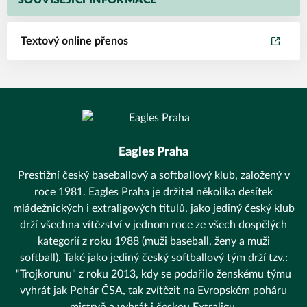
SOUVISEJÍCÍ INFORMACE
Textový online přenos
Eagles Praha
Prestižní český baseballový a softballový klub, založený v
roce 1981. Eagles Praha je držitel několika desítek
mládežnických i extraligových titulů, jako jediný český klub
drží všechna vítězství v jednom roce ze všech dospělých
kategorií z roku 1988 (muži baseball, ženy a muži
softball). Také jako jediný český softballový tým drží tzv.:
"Trojkorunu" z roku 2013, kdy se podařilo ženskému týmu
vyhrát jak Pohár ČSA, tak zvítězit na Evropském poháru