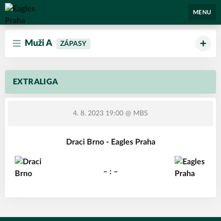
Eagles Praha
MENU
Muži A
ZÁPASY
EXTRALIGA
4. 8. 2023 19:00
@ MBS
Draci Brno - Eagles Praha
– : –