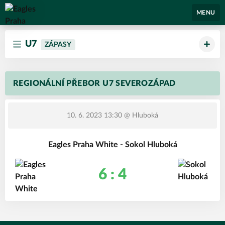
Eagles Praha
MENU
U7
ZÁPASY
REGIONÁLNÍ PŘEBOR U7 SEVEROZÁPAD
10. 6. 2023 13:30
@ Hluboká
Eagles Praha White - Sokol Hluboká
6 : 4