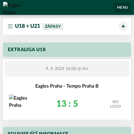
Eagles Praha
MENU
U18 + U21
ZÁPASY
EXTRALIGA U18
9. 4. 2024 16:00
@ Krč
Eagles Praha - Tempo Praha B
13 : 5