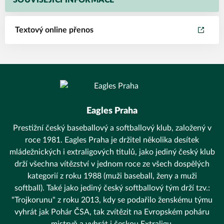
SOUVISEJÍCÍ INFORMACE
Textový online přenos
Eagles Praha
Prestižní český baseballový a softballový klub, založený v
roce 1981. Eagles Praha je držitel několika desítek
mládežnických i extraligových titulů, jako jediný český klub
drží všechna vítězství v jednom roce ze všech dospělých
kategorií z roku 1988 (muži baseball, ženy a muži
softball). Také jako jediný český softballový tým drží tzv.:
"Trojkorunu" z roku 2013, kdy se podařilo ženskému týmu
vyhrát jak Pohár ČSA, tak zvítězit na Evropském poháru