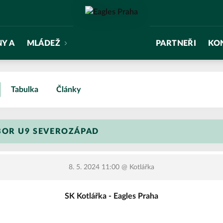
NY A
MLÁDEŽ
PARTNEŘI
KO
Tabulka
Články
BOR U9 SEVEROZÁPAD
8. 5. 2024 11:00
@ Kotlářka
SK Kotlářka - Eagles Praha