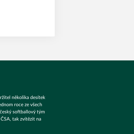
ržitel několika desítek
 jednom roce ze všech
 český softballový tým
ČSA, tak zvítězit na