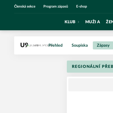
Eagles Praha
Členská sekce
Program zápasů
E-shop
KLUB
MUŽI A
ŽE
U9
Přehled
Soupiska
Zápasy
REGIONÁLNÍ PŘE