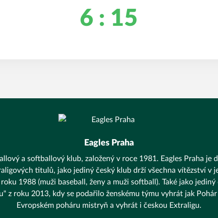
6 : 15
Eagles Praha
llový a softballový klub, založený v roce 1981. Eagles Praha je d
aligových titulů, jako jediný český klub drží všechna vítězství v
 roku 1988 (muži baseball, ženy a muži softball). Také jako jediný
unu" z roku 2013, kdy se podařilo ženskému týmu vyhrát jak Pohár 
Evropském poháru mistryň a vyhrát i českou Extraligu.