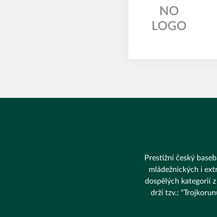
Prestižní český baseba
mládežnických i extr
dospělých kategorií z
drží tzv.: "Trojkor