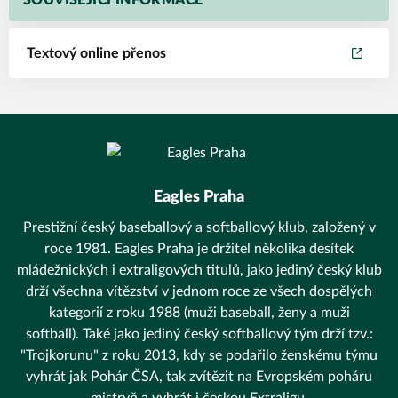
SOUVISEJÍCÍ INFORMACE
Textový online přenos
Eagles Praha
Prestižní český baseballový a softballový klub, založený v
roce 1981. Eagles Praha je držitel několika desítek
mládežnických i extraligových titulů, jako jediný český klub
drží všechna vítězství v jednom roce ze všech dospělých
kategorií z roku 1988 (muži baseball, ženy a muži
softball). Také jako jediný český softballový tým drží tzv.:
"Trojkorunu" z roku 2013, kdy se podařilo ženskému týmu
vyhrát jak Pohár ČSA, tak zvítězit na Evropském poháru