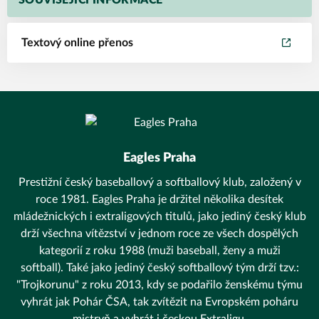
SOUVISEJÍCÍ INFORMACE
Textový online přenos
Eagles Praha
Prestižní český baseballový a softballový klub, založený v
roce 1981. Eagles Praha je držitel několika desítek
mládežnických i extraligových titulů, jako jediný český klub
drží všechna vítězství v jednom roce ze všech dospělých
kategorií z roku 1988 (muži baseball, ženy a muži
softball). Také jako jediný český softballový tým drží tzv.:
"Trojkorunu" z roku 2013, kdy se podařilo ženskému týmu
vyhrát jak Pohár ČSA, tak zvítězit na Evropském poháru