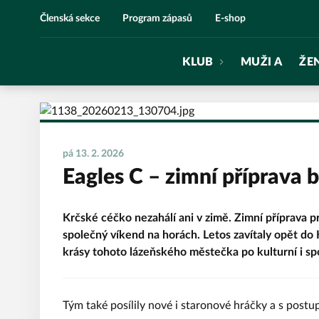
Eagles Praha
Členská sekce
Program zápasů
E-shop
KLUB
MUŽI A
ŽE
pá 13. 2. 2026
Eagles C – zimní příprava b
Krčské céčko nezahálí ani v zimě. Zimní příprava pro
společný víkend na horách. Letos zavítaly opět do K
krásy tohoto lázeňského městečka po kulturní i sp
Tým také posílily nové i staronové hráčky a s postu