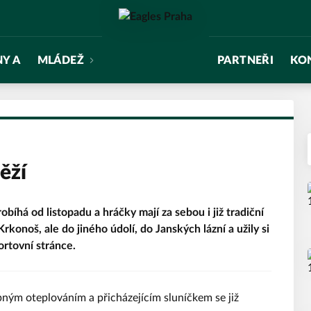
NY A
MLÁDEŽ
PARTNEŘI
KO
ěží
bíhá od listopadu a hráčky mají za sebou i již tradiční
rkonoš, ale do jiného údolí, do Janských lázní a užily si
ortovní stránce.
pným oteplováním a přicházejícím sluníčkem se již