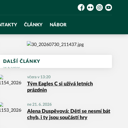
Facebook
Flickr
Instagram
YouTube
NTAKTY
ČLÁNKY
NÁBOR
DALŠÍ ČLÁNKY
včera v 13:20
Tým Eagles C si užívá letních
prázdnin
ne 21. 6. 2026
Alena Duspěvová: Děti se nesmí bát
chyb, i ty jsou součástí hry