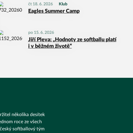
čt 18. 6. 2026
Klub
Eagles Summer Camp
po 15. 6. 2026
Jiří Pleva: „Hodnoty ze softballu platí
i v běžném životě“
ržitel několika desítek
 jednom roce ze všech
 český softballový tým