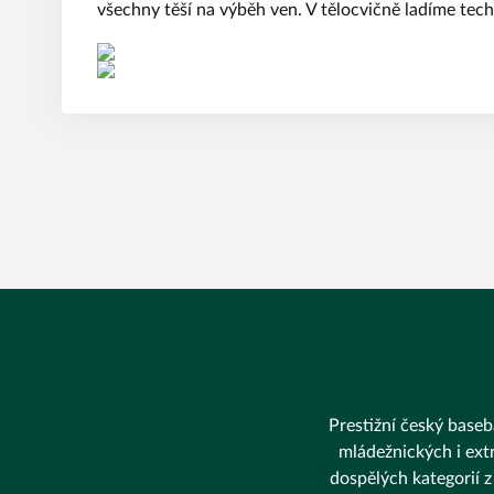
všechny těší na výběh ven. V tělocvičně ladíme techn
Prestižní český baseba
mládežnických i extr
dospělých kategorií z