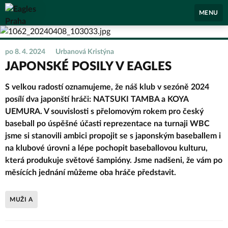
Eagles Praha
MENU
po 8. 4. 2024
Urbanová Kristýna
JAPONSKÉ POSILY V EAGLES
S velkou radostí oznamujeme, že náš klub v sezóně 2024
posílí dva japonští hráči: NATSUKI TAMBA a KOYA
UEMURA. V souvislosti s přelomovým rokem pro český
baseball po úspěšné účasti reprezentace na turnaji WBC
jsme si stanovili ambici propojit se s japonským baseballem i
na klubové úrovni a lépe pochopit baseballovou kulturu,
která produkuje světové šampióny. Jsme nadšeni, že vám po
měsících jednání můžeme oba hráče představit.
MUŽI A