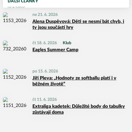
DALŠÍ ČLÁNKY
ne 21. 6. 2026
Alena Duspěvová: Děti se nesmí bát chyb, i
ty jsou součástí hry
čt 18. 6. 2026
Klub
Eagles Summer Camp
po 15. 6. 2026
Jiří Pleva: „Hodnoty ze softballu platí i v
běžném životě“
čt 11. 6. 2026
Extraliga kadetek: Důležité body do tabulky
zůstávají doma