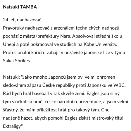
Natsuki TAMBA
24 let, nadhazovač
Pravoruký nadhazovač s arzenálem technických nadhozů
pochází z města/prefektury Nara. Absolvoval střední školu
Unebi a poté pokračoval ve studiích na Kobe University.
Profesionální kariéru zahájil v nezávislé japonské lize v týmu
Sakai Shrikes.
Natsuki: "Jako mnoho Japonců jsem byl velmi ohromen
sledováním zápasu České republiky proti Japonsku ve WBC.
Rád bych hrál baseball v tak skvělé zemi. Eagles jsou silný
tým s několika hráči české národní reprezentace, a jsem velmi
šťastný, že mám příležitost hrát pro takový tým. Chci
nadšeně házet, abych pomohl Eagles získat mistrovský titul
Extraligy."