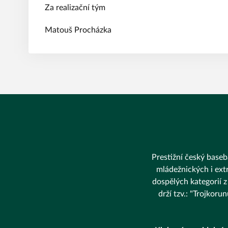
Za realizační tým
Matouš Procházka
Prestižní český baseba
mládežnických i extr
dospělých kategorií z
drží tzv.: "Trojkor