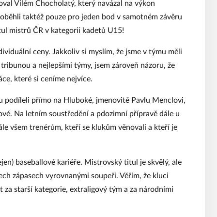
oval Vilém Chocholatý, který navázal na výkon
 doběhli taktéž pouze pro jeden bod v samotném závěru
itul mistrů ČR v kategorii kadetů U15!
ividuální ceny. Jakkoliv si myslím, že jsme v týmu měli
ou tribunou a nejlepšími týmy, jsem zároveň názoru, že
áce, které si ceníme nejvíce.
u podíleli přímo na Hluboké, jmenovitě Pavlu Menclovi,
vé. Na letním soustředění a pdozimní přípravě dále u
le všem trenérům, kteří se klukům věnovali a kteří je
n) baseballové kariéře. Mistrovský titul je skvělý, ale
ech zápasech vyrovnanými soupeři. Věřím, že kluci
 za starší kategorie, extraligový tým a za národními