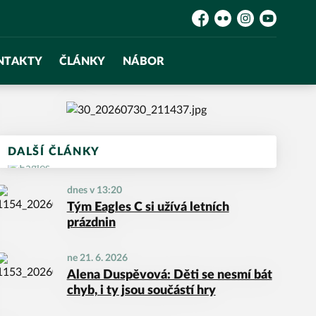
Facebook
Flickr
Instagram
YouTube
NTAKTY
ČLÁNKY
NÁBOR
DALŠÍ ČLÁNKY
dnes v 13:20
Tým Eagles C si užívá letních
prázdnin
ne 21. 6. 2026
Alena Duspěvová: Děti se nesmí bát
chyb, i ty jsou součástí hry