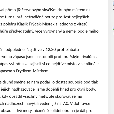
koval přímo již červnovým skvělým druhým místem na
 turnaj hrál netradičně pouze pro šest nejlepších
 z poháru Klasik Frýdek-Místek a jednoho z vítězů
l hůře předvídatelný, více vyrovnaný a neměl podle mého
ní odpoledne. Nejdříve v 12.30 proti Sabatu
rvního zápasu jsme nastoupili proti pražským rivalům z
as vyhrát a za zajistit si co nejdříve místo v semifinále
 zápasem s Frýdkem-Místkem.
e druhé směně se nám podařilo dostat soupeře pod tlak
 jejich nadhazovače, jsme doběhli hned pro čtyři body.
 kdy obsadil všechny mety, ale skórovat se mu
ch nadhozech navýšili vedení již na 7:0. V dohrávce
obsadili dvě mety, nicméně solidní obrana je dál pro