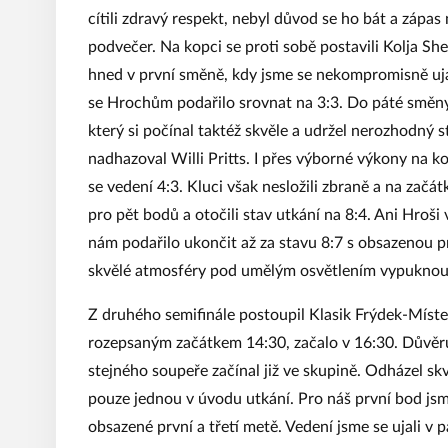
cítili zdravý respekt, nebyl důvod se ho bát a zápas
podvečer. Na kopci se proti sobě postavili Kolja S
hned v první směně, kdy jsme se nekompromisně ujali
se Hrochům podařilo srovnat na 3:3. Do páté směny 
který si počínal taktéž skvěle a udržel nerozhodný s
nadhazoval Willi Pritts. I přes výborné výkony na
se vedení 4:3. Kluci však nesložili zbraně a na zač
pro pět bodů a otočili stav utkání na 8:4. Ani Hroši 
nám podařilo ukončit až za stavu 8:7 s obsazenou 
skvělé atmosféry pod umělým osvětlením vypuknou
Z druhého semifinále postoupil Klasik Frýdek-Míst
rozepsaným začátkem 14:30, začalo v 16:30. Důvěru
stejného soupeře začínal již ve skupině. Odházel sk
pouze jednou v úvodu utkání. Pro náš první bod jsm
obsazené první a třetí metě. Vedení jsme se ujali 