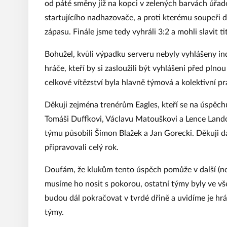
od páté směny již na kopci v zelených barvách úřad
startujícího nadhazovače, a proti kterému soupeři
zápasu. Finále jsme tedy vyhráli 3:2 a mohli slavit t
Bohužel, kvůli výpadku serveru nebyly vyhlášeny ind
hráče, kteří by si zasloužili být vyhlášeni před pln
celkové vítězství byla hlavně týmová a kolektivní pr
Děkuji zejména trenérům Eagles, kteří se na úspěch
Tomáši Duffkovi, Václavu Matouškovi a Lence Lando
týmu působili Šimon Blažek a Jan Gorecki. Děkuji dá
připravovali celý rok.
Doufám, že klukům tento úspěch pomůže v další (neje
musíme ho nosit s pokorou, ostatní týmy byly ve vš
budou dál pokračovat v tvrdé dřině a uvidíme je hrát
týmy.