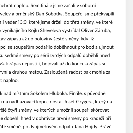
 nehrát naplno. Semifinále jsme začali v sobotní
hevelev a brněnský Dan Sobotka. Soupeře jsme překvapili
 vedení 3:0, které jsme drželi do třetí směny, ve které
vynikajícího Kojlu Sheveleva vystřídal Oliver Záruba,
tav zápasu až do poloviny šesté směny, kdy již
 kopci se soupeřům podařilo doběhnout pro bod a ujmout
átku sedmé směny po sérii tvrdých odpalů doběhli hned
však zápas nepustili, bojovali až do konce a zápas se
první a druhou metou. Zasloužená radost pak mohla za
t naplno.
ek nad místním Sokolem Hluboká. Finále, s původně
 na nadhazovací kopec dostal Josef Grygera, který na
vělé čtyři směny, ve kterých umožnil soupeři skórovat
e doběhli hned v dohrávce první směny po krádeži při
v páté směně, po dvojmetovém odpalu Jana Hojdy. Právě