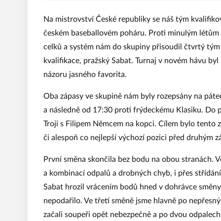
Na mistrovství České republiky se náš tým kvalifi
českém baseballovém poháru. Proti minulým létům se
celků a systém nám do skupiny přisoudil čtvrtý tým
kvalifikace, pražský Sabat. Turnaj v novém hávu by
názoru jasného favorita.
Oba zápasy ve skupině nám byly rozepsány na páteč
a následně od 17:30 proti frýdeckému Klasiku. Do p
Troji s Filipem Němcem na kopci. Cílem bylo tento záp
či alespoň co nejlepší výchozí pozici před druhým
První směna skončila bez bodu na obou stranách. V
a kombinací odpalů a drobných chyb, i přes střídání
Sabat hrozil vrácením bodů hned v dohrávce směny,
nepodařilo. Ve třetí směně jsme hlavně po nepřesný
začali soupeři opět nebezpečně a po dvou odpalech 