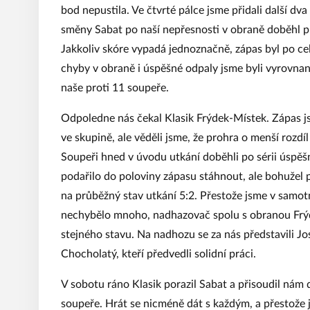
bod nepustila. Ve čtvrté pálce jsme přidali další dv
směny Sabat po naší nepřesnosti v obraně doběhl pr
Jakkoliv skóre vypadá jednoznačně, zápas byl po ce
chyby v obraně i úspěšné odpaly jsme byli vyrovna
naše proti 11 soupeře.
Odpoledne nás čekal Klasik Frýdek-Místek. Zápas jsme
ve skupině, ale věděli jsme, že prohra o menší rozdíl
Soupeři hned v úvodu utkání doběhli po sérii úspě
podařilo do poloviny zápasu stáhnout, ale bohužel po
na průběžný stav utkání 5:2. Přestože jsme v samo
nechybělo mnoho, nadhazovač spolu s obranou Frýdk
stejného stavu. Na nadhozu se za nás představili J
Chocholatý, kteří předvedli solidní práci.
V sobotu ráno Klasik porazil Sabat a přisoudil nám
soupeře. Hrát se nicméně dát s každým, a přestože 