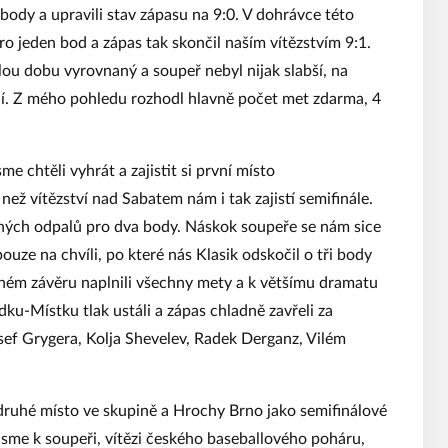
a body a upravili stav zápasu na 9:0. V dohrávce této
o jeden bod a zápas tak skončil naším vítězstvím 9:1.
lou dobu vyrovnaný a soupeř nebyl nijak slabší, na
ní. Z mého pohledu rozhodl hlavně počet met zdarma, 4
 chtěli vyhrát a zajistit si první místo
 než vítězství nad Sabatem nám i tak zajistí semifinále.
šných odpalů pro dva body. Náskok soupeře se nám sice
uze na chvíli, po které nás Klasik odskočil o tři body
tném závěru naplnili všechny mety a k většímu dramatu
u-Místku tlak ustáli a zápas chladně zavřeli za
osef Grygera, Kolja Shevelev, Radek Derganz, Vilém
 druhé místo ve skupině a Hrochy Brno jako semifinálové
jsme k soupeři, vítězi českého baseballového poháru,