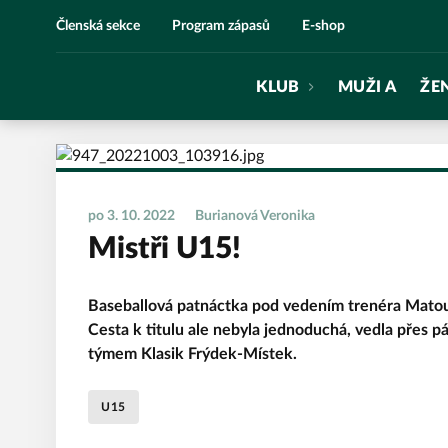
Eagles Praha
Členská sekce
Program zápasů
E-shop
KLUB
MUŽI A
ŽE
po 3. 10. 2022
Burianová Veronika
Mistři U15!
Baseballová patnáctka pod vedením trenéra Matouš
Cesta k titulu ale nebyla jednoduchá, vedla přes pár
týmem Klasik Frýdek-Místek.
U15