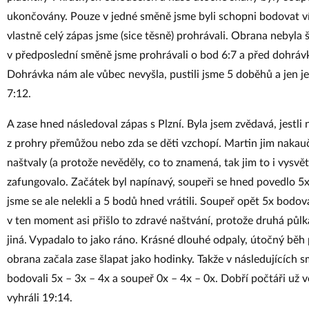
ukončovány. Pouze v jedné směně jsme byli schopni bodovat ví
vlastně celý zápas jsme (sice těsně) prohrávali. Obrana nebyla 
v předposlední směně jsme prohrávali o bod 6:7 a před dohrávk
Dohrávka nám ale vůbec nevyšla, pustili jsme 5 doběhů a jen je
7:12.
A zase hned následoval zápas s Plzní. Byla jsem zvědavá, jestli
z prohry přemůžou nebo zda se děti vzchopí. Martin jim nakauč
naštvaly (a protože nevěděly, co to znamená, tak jim to i vysvětl
zafungovalo. Začátek byl napínavý, soupeři se hned povedlo 5
jsme se ale nelekli a 5 bodů hned vrátili. Soupeř opět 5x bodova
v ten moment asi přišlo to zdravé naštvání, protože druhá půlk
jiná. Vypadalo to jako ráno. Krásné dlouhé odpaly, útočný běh
obrana začala zase šlapat jako hodinky. Takže v následujících
bodovali 5x – 3x – 4x a soupeř 0x – 4x – 0x. Dobří počtáři už v
vyhráli 19:14.