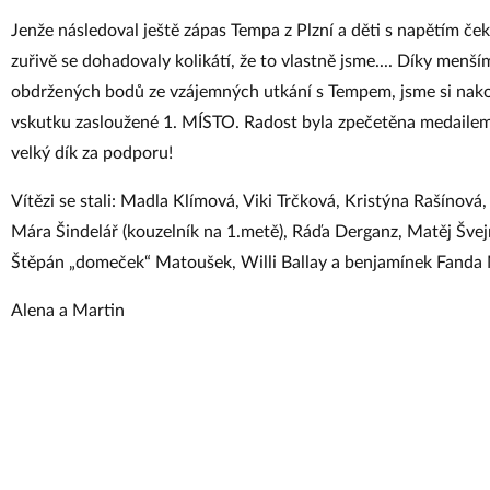
Jenže následoval ještě zápas Tempa z Plzní a děti s napětím če
zuřivě se dohadovaly kolikátí, že to vlastně jsme.... Díky menš
obdržených bodů ze vzájemných utkání s Tempem, jsme si nako
vskutku zasloužené 1. MÍSTO. Radost byla zpečetěna medailem
velký dík za podporu!
Vítězi se stali: Madla Klímová, Viki Trčková, Kristýna Rašínov
Mára Šindelář (kouzelník na 1.metě), Ráďa Derganz, Matěj Šve
Štěpán „domeček“ Matoušek, Willi Ballay a benjamínek Fanda 
Alena a Martin