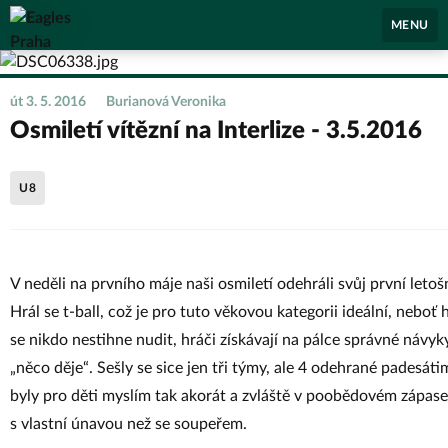
Eagles Praha
MENU
út 3. 5. 2016
Burianová Veronika
Osmiletí vítězní na Interlize - 3.5.2016
U8
V neděli na prvního máje naši osmiletí odehráli svůj první letoš
Hrál se t-ball, což je pro tuto věkovou kategorii ideální, neboť
se nikdo nestihne nudit, hráči získávají na pálce správné návyky
„něco děje“. Sešly se sice jen tři týmy, ale 4 odehrané padesát
byly pro děti myslím tak akorát a zvláště v poobědovém zápase 
s vlastní únavou než se soupeřem.