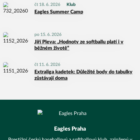
čt 18. 6. 2026
Klub
Eagles Summer Camp
po 15. 6. 2026
Jiří Pleva: „Hodnoty ze softballu platí i v
běžném životě“
čt 11. 6. 2026
Extraliga kadetek: Důležité body do tabulky
zůstávají doma
Eagles Praha
Prestižní český baseballový a softballový klub, založený v