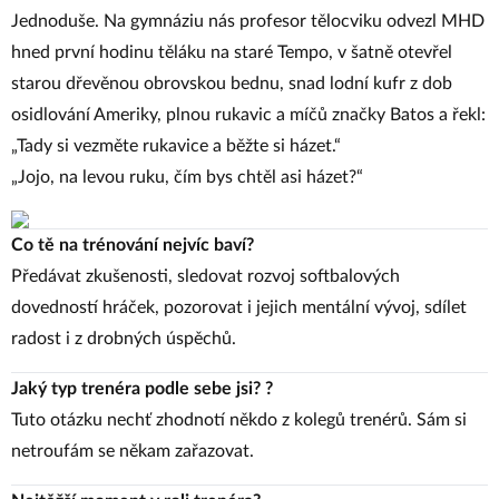
Jednoduše. Na gymnáziu nás profesor tělocviku odvezl MHD
hned první hodinu těláku na staré Tempo, v šatně otevřel
starou dřevěnou obrovskou bednu, snad lodní kufr z dob
osidlování Ameriky, plnou rukavic a míčů značky Batos a řekl:
„Tady si vezměte rukavice a běžte si házet.“
„Jojo, na levou ruku, čím bys chtěl asi házet?“
Co tě na trénování nejvíc baví?
Předávat zkušenosti, sledovat rozvoj softbalových
dovedností hráček, pozorovat i jejich mentální vývoj, sdílet
radost i z drobných úspěchů.
Jaký typ trenéra podle sebe jsi? ?
Tuto otázku nechť zhodnotí někdo z kolegů trenérů. Sám si
netroufám se někam zařazovat.