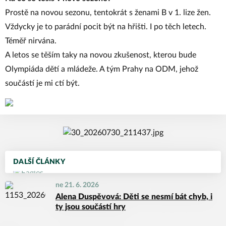
Prostě na novou sezonu, tentokrát s ženami B v 1. lize žen.
Vždycky je to parádní pocit být na hřišti. I po těch letech.
Téměř nirvána.
A letos se těším taky na novou zkušenost, kterou bude
Olympiáda dětí a mládeže. A tým Prahy na ODM, jehož
součástí je mi ctí být.
DALŠÍ ČLÁNKY
ne 21. 6. 2026
Alena Duspěvová: Děti se nesmí bát chyb, i
ty jsou součástí hry