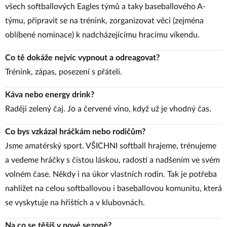
všech softballových Eagles týmů a taky baseballového A-
týmu, připravit se na trénink, zorganizovat věci (zejména
oblíbené nominace) k nadcházejícímu hracímu víkendu.
Co tě dokáže nejvíc vypnout a odreagovat?
Trénink, zápas, posezení s přáteli.
Káva nebo energy drink?
Raději zelený čaj. Jo a červené víno, když už je vhodný čas.
Co bys vzkázal hráčkám nebo rodičům?
Jsme amatérský sport. VŠICHNI softball hrajeme, trénujeme
a vedeme hráčky s čistou láskou, radostí a nadšením ve svém
volném čase. Někdy i na úkor vlastních rodin. Tak je potřeba
nahlížet na celou softballovou i baseballovou komunitu, která
se vyskytuje na hřištích a v klubovnách.
Na co se těšíš v nové sezoně?