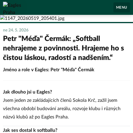
Eagles Praha
MENU
ne 24. 5. 2026
Petr "Méďa" Čermák: „Softball
nehrajeme z povinnosti. Hrajeme ho s
čistou láskou, radostí a nadšením.“
Jméno a role v Eagles: Petr "Méďa" Čermák
Jak dlouho jsi u Eagles?
Jsem jeden ze zakládajících členů Sokola Krč, zažil jsem
všechna období budování areálu, rozvoje klubu i různých
názvů klubů až po Eagles Praha.
Jak ses dostal k softballu?