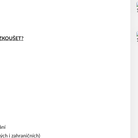
YZKOUŠET?
ání
ých i zahraničních)