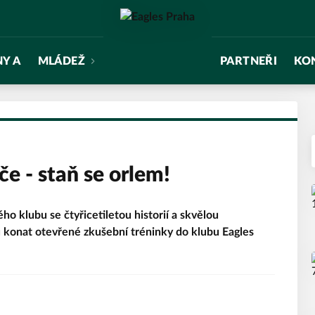
NY A
MLÁDEŽ
PARTNEŘI
KO
iče - staň se orlem!
ho klubu se čtyřicetiletou historií a skvělou
u konat otevřené zkušební tréninky do klubu Eagles