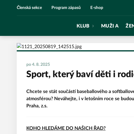
Eagles Praha
Členská sekce
Program zápasů
E-shop
KLUB
MUŽI A
ŽE
po 4. 8. 2025
Sport, který baví děti i rod
Chcete se stát součástí baseballového a softballové
atmosférou? Neváhejte, i v letošním roce se budo
Praha, z.s.
KOHO HLEDÁME DO NAŠICH ŘAD?