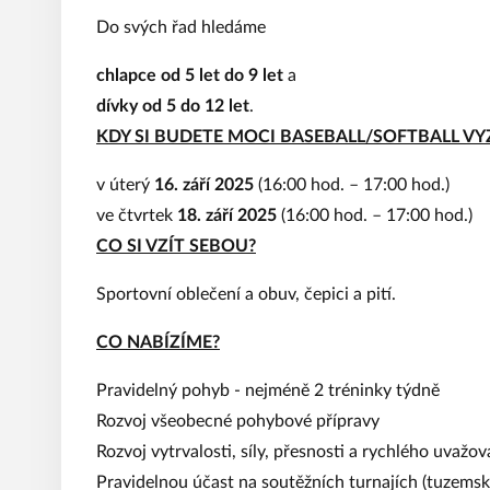
Do svých řad hledáme
chlapce od 5 let do 9 let
a
dívky od 5 do 12 let
.
KDY SI BUDETE MOCI BASEBALL/SOFTBALL V
v úterý
16. září 2025
(16:00 hod. – 17:00 hod.)
ve čtvrtek
18. září 2025
(16:00 hod. – 17:00 hod.)
CO SI VZÍT SEBOU?
Sportovní oblečení a obuv, čepici a pití.
CO NABÍZÍME?
Pravidelný pohyb - nejméně 2 tréninky týdně
Rozvoj všeobecné pohybové přípravy
Rozvoj vytrvalosti, síly, přesnosti a rychlého uvažov
Pravidelnou účast na soutěžních turnajích (tuzemsk