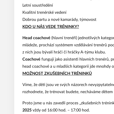
Letní soustředění
Kvalitní trenérské vedení
Dobrou partu a nové kamarády, týmovost
KDO U NÁS VEDE TRÉNINKY?
Head coachové
(hlavní trenéři) jednotlivých katego
mládeže, prochází systémem vzdělávání trenérů pod
z nich jsou bývalí hráči či hráčky A-týmu klubu.
Coachové
fungují jako asistenti hlavních trenérů,
head coachové a u mladších kategorií jde mnohdy o
MOŽNOST ZKUŠEBNÍCH TRÉNINKŮ
Víme, že děti jsou ve svých názorech nevyzpytateln
rozhodnete, že trénovat budete, necháváme dětem p
Proto jsme u nás zavedli proces „zkušebních trénin
2025
vždy od 16:00 hod. – 17:00 hod.