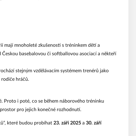
rií mají mnoholeté zkušenosti s tréninkem dětí a
 Českou basebalovou či softballovou asociací a někteří
 prochází stejným vzdělávacím systémem trenérů jako
 rodiče hráčů.
é. Proto i poté, co se během náborového tréninku
rostor pro jejich konečné rozhodnutí.
ků“, které budou probíhat
23. září 2025
a
30. září