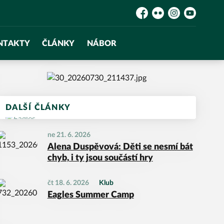
Facebook
Flickr
Instagram
YouTube
NTAKTY
ČLÁNKY
NÁBOR
DALŠÍ ČLÁNKY
ne 21. 6. 2026
Alena Duspěvová: Děti se nesmí bát
chyb, i ty jsou součástí hry
čt 18. 6. 2026
Klub
Eagles Summer Camp