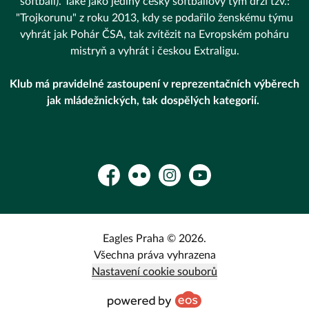
softball). Také jako jediný český softballový tým drží tzv.:
"Trojkorunu" z roku 2013, kdy se podařilo ženskému týmu
vyhrát jak Pohár ČSA, tak zvítězit na Evropském poháru
mistryň a vyhrát i českou Extraligu.
Klub má pravidelné zastoupení v reprezentačních výběrech
jak mládežnických, tak dospělých kategorií.
Facebook
Flickr
Instagram
YouTube
Eagles Praha © 2026.
Všechna práva vyhrazena
Nastavení cookie souborů