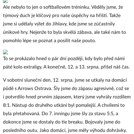
Ale nebylo to jen o softballovém tréninku. Věděly jsme, že
týmový duch je klíčový pro naše úspěchy na hřišti. Takže
jsme si udělaly výlet do Jihlavy, kde jsme se zúčastnily
únikové hry. Nejenže to byla skvělá zábava, ale také nám to
pomohlo lépe se poznat a posílit naše pouto.
To se prokázalo hned o pár dní později, kdy bylo před námi
páté kolo extraligy. A konečně, 12. a 13. srpna, přišel náš čas.
V sobotní sluneční den, 12. srpna, jsme se utkaly na domácí
půdě s Arrows Ostrava. Šly jsme do zápasu agresivně, což se
i potvrdilo hned prvním zápasem, který jsme vyhrály rozdílem
8:1. Nástup do druhého utkání byl pomalejší. A chvílemi to
byla přetahovaná. Do 7. inningu jsme šly za stavu 5:5, a
dokonce jsme se dostaly do tie breaku. Bojovaly jsme do
posledního outu. Jako domácí, jsme měly výhodu dohrávky,