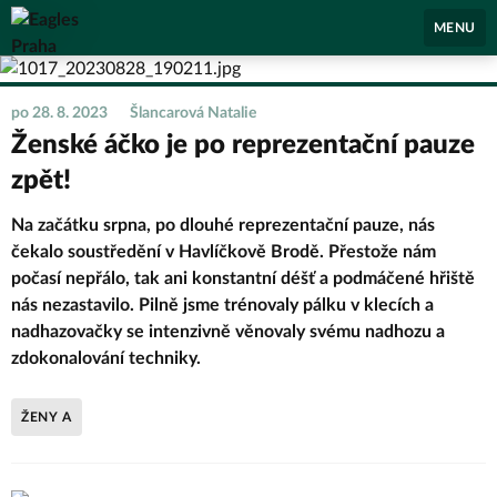
Eagles Praha
MENU
po 28. 8. 2023
Šlancarová Natalie
Ženské áčko je po reprezentační pauze
zpět!
Na začátku srpna, po dlouhé reprezentační pauze, nás
čekalo soustředění v Havlíčkově Brodě. Přestože nám
počasí nepřálo, tak ani konstantní déšť a podmáčené hřiště
nás nezastavilo. Pilně jsme trénovaly pálku v klecích a
nadhazovačky se intenzivně věnovaly svému nadhozu a
zdokonalování techniky.
ŽENY A