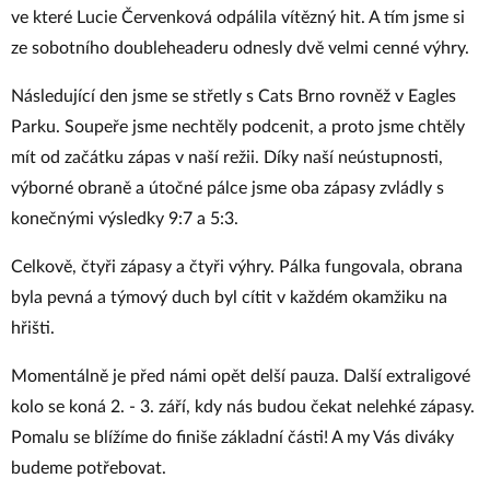
ve které Lucie Červenková odpálila vítězný hit. A tím jsme si
ze sobotního doubleheaderu odnesly dvě velmi cenné výhry.
Následující den jsme se střetly s Cats Brno rovněž v Eagles
Parku. Soupeře jsme nechtěly podcenit, a proto jsme chtěly
mít od začátku zápas v naší režii. Díky naší neústupnosti,
výborné obraně a útočné pálce jsme oba zápasy zvládly s
konečnými výsledky 9:7 a 5:3.
Celkově, čtyři zápasy a čtyři výhry. Pálka fungovala, obrana
byla pevná a týmový duch byl cítit v každém okamžiku na
hřišti.
Momentálně je před námi opět delší pauza. Další extraligové
kolo se koná 2. - 3. září, kdy nás budou čekat nelehké zápasy.
Pomalu se blížíme do finiše základní části! A my Vás diváky
budeme potřebovat.