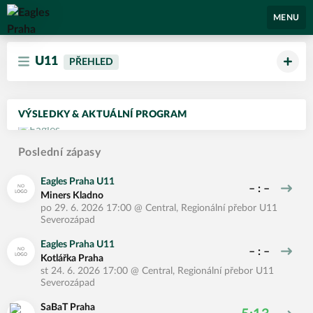
Eagles Praha
MENU
U11
PŘEHLED
VÝSLEDKY & AKTUÁLNÍ PROGRAM
Poslední zápasy
Eagles Praha U11
– : –
Miners Kladno
po 29. 6. 2026 17:00
@
Central
,
Regionální přebor U11
Severozápad
Eagles Praha U11
– : –
Kotlářka Praha
st 24. 6. 2026 17:00
@
Central
,
Regionální přebor U11
Severozápad
SaBaT Praha