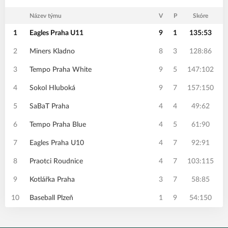
Název týmu
V
P
Skóre
1
Eagles Praha U11
9
1
135:53
2
Miners Kladno
8
3
128:86
3
Tempo Praha White
9
5
147:102
4
Sokol Hluboká
9
7
157:150
5
SaBaT Praha
4
4
49:62
6
Tempo Praha Blue
4
5
61:90
7
Eagles Praha U10
4
7
92:91
8
Praotci Roudnice
4
7
103:115
9
Kotlářka Praha
3
7
58:85
10
Baseball Plzeň
1
9
54:150