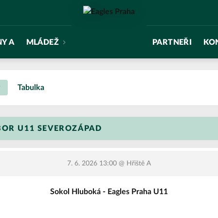
NY A
MLÁDEŽ
PARTNEŘI
KO
Tabulka
BOR U11 SEVEROZÁPAD
7. 6. 2026 13:00
@ Hřiště A
Sokol Hluboká - Eagles Praha U11