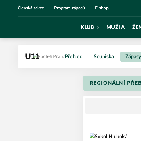
Eagles Praha
Členská sekce
Program zápasů
E-shop
KLUB
MUŽI A
ŽE
U11
Přehled
Soupiska
Zápasy
REGIONÁLNÍ PŘE