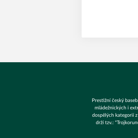
Prestižní český baseba
mládežnických i extr
dospělých kategorií z
drží tzv.: "Trojkor