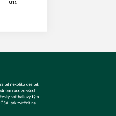
ržitel několika desítek
 jednom roce ze všech
 český softballový tým
ČSA, tak zvítězit na