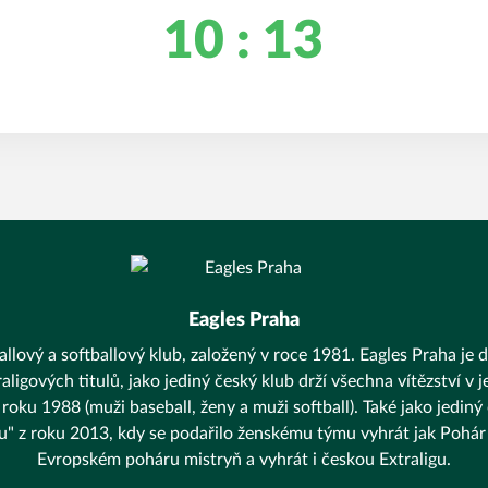
10 : 13
Eagles Praha
llový a softballový klub, založený v roce 1981. Eagles Praha je d
aligových titulů, jako jediný český klub drží všechna vítězství v
 roku 1988 (muži baseball, ženy a muži softball). Také jako jediný
unu" z roku 2013, kdy se podařilo ženskému týmu vyhrát jak Pohár 
Evropském poháru mistryň a vyhrát i českou Extraligu.