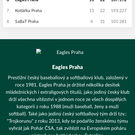
6
Eagles Praha
13
22
167:192
7
Kotlářka Praha
13
22
193:227
8
SaBaT Praha
4
31
101:281
Eagles Praha
Prestižní český baseballový a softballový klub, založený v
roce 1981. Eagles Praha je držitel několika desítek
mládežnických i extraligových titulů, jako jediný český klub
drží všechna vítězství v jednom roce ze všech dospělých
kategorií z roku 1988 (muži baseball, ženy a muži
softball). Také jako jediný český softballový tým drží tzv.:
"Trojkorunu" z roku 2013, kdy se podařilo ženskému týmu
vyhrát jak Pohár ČSA, tak zvítězit na Evropském poháru