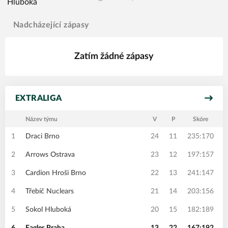
Nadcházející zápasy
Zatím žádné zápasy
EXTRALIGA
Název týmu
V
P
Skóre
1
Draci Brno
24
11
235:170
2
Arrows Ostrava
23
12
197:157
3
Cardion Hroši Brno
22
13
241:147
4
Třebíč Nuclears
21
14
203:156
5
Sokol Hluboká
20
15
182:189