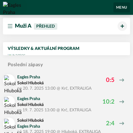
Eagles Praha
MENU
Muži A
PŘEHLED
VÝSLEDKY & AKTUÁLNÍ PROGRAM
Poslední zápasy
Eagles Praha
0:5
Sokol Hluboká
ne 20. 7. 2025 13:00
@
Krč
,
EXTRALIGA
Eagles Praha
10:2
Sokol Hluboká
so 19. 7. 2025 13:00
@
Krč
,
EXTRALIGA
Sokol Hluboká
2:4
Eagles Praha
pá 18. 7. 2025 19:00
@
Hluboká
,
EXTRALIGA