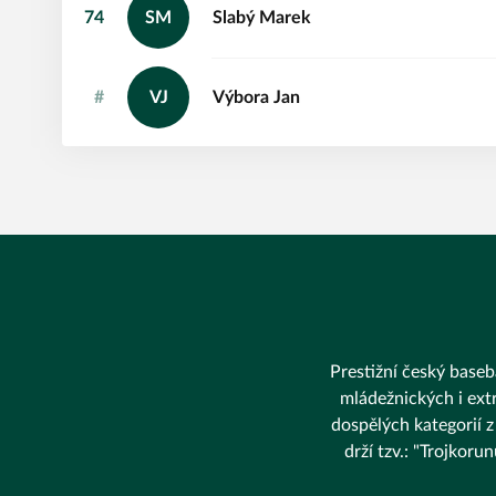
74
SM
Slabý
Marek
#
VJ
Výbora
Jan
Prestižní český baseba
mládežnických i extr
dospělých kategorií z
drží tzv.: "Trojkor