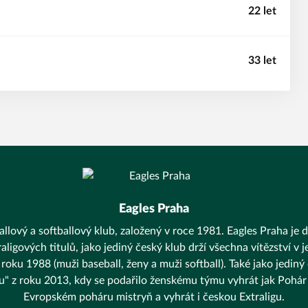
22 let
33 let
Eagles Praha
llový a softballový klub, založený v roce 1981. Eagles Praha je d
aligových titulů, jako jediný český klub drží všechna vítězství v
 roku 1988 (muži baseball, ženy a muži softball). Také jako jediný
unu" z roku 2013, kdy se podařilo ženskému týmu vyhrát jak Pohár 
Evropském poháru mistryň a vyhrát i českou Extraligu.