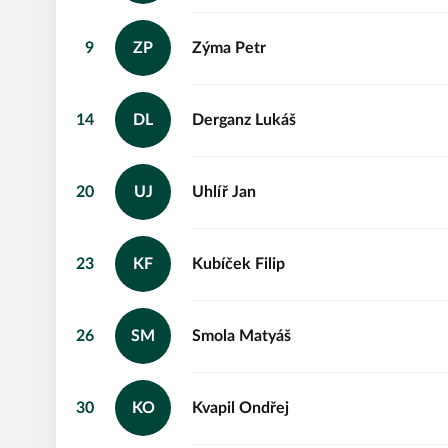
9
ZP
Zýma
Petr
14
DL
Derganz
Lukáš
20
UJ
Uhlíř
Jan
23
KF
Kubíček
Filip
26
SM
Smola
Matyáš
30
KO
Kvapil
Ondřej