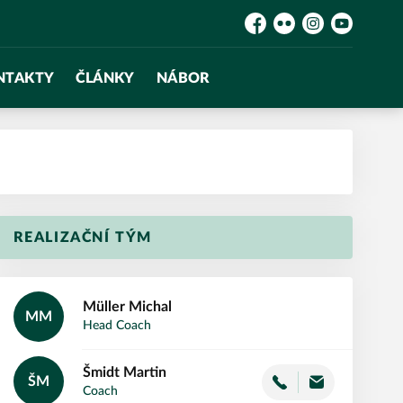
Facebook
Flickr
Instagram
YouTube
NTAKTY
ČLÁNKY
NÁBOR
REALIZAČNÍ TÝM
Müller
Michal
MM
Head Coach
Šmidt
Martin
ŠM
Coach