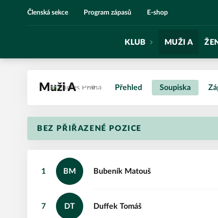
Eagles Praha
Členská sekce
Program zápasů
E-shop
KLUB
MUŽI A
ŽE
Muži A
Přehled
Soupiska
Zá
BEZ PŘIŘAZENÉ POZICE
1
BM
Bubeník
Matouš
7
DT
Duffek
Tomáš