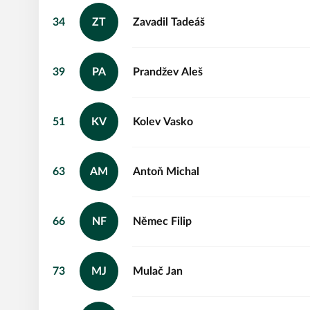
34
ZT
Zavadil
Tadeáš
39
PA
Prandžev
Aleš
51
KV
Kolev
Vasko
63
AM
Antoň
Michal
66
NF
Němec
Filip
73
MJ
Mulač
Jan