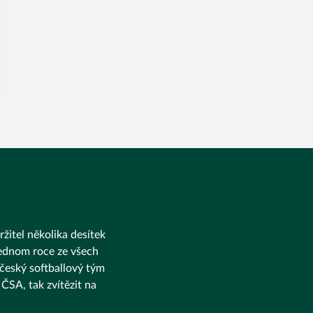
ržitel několika desítek
 jednom roce ze všech
 český softballový tým
ČSA, tak zvítězit na