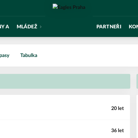
NY A
MLÁDEŽ
PARTNEŘI
KO
pasy
Tabulka
20 let
36 let