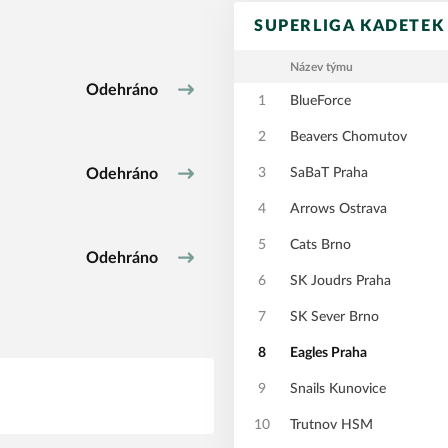
SUPERLIGA KADETEK
Název týmu
Odehráno
1
BlueForce
2
Beavers Chomutov
Odehráno
3
SaBaT Praha
4
Arrows Ostrava
5
Cats Brno
Odehráno
6
SK Joudrs Praha
7
SK Sever Brno
8
Eagles Praha
9
Snails Kunovice
10
Trutnov HSM