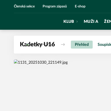
Eagles Praha
Členská sekce
Program zápasů
E-shop
KLUB
MUŽI A
ŽE
Kadetky U16
Přehled
Soupis