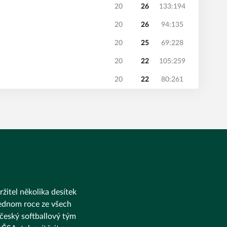
20
26
133:194
20
26
94:135
20
25
69:228
20
22
105:259
20
22
80:261
ržitel několika desítek
 jednom roce ze všech
 český softballový tým