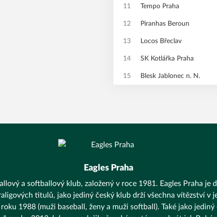
11
Tempo Praha
12
Piranhas Beroun
13
Locos Břeclav
14
SK Kotlářka Praha
15
Blesk Jablonec n. N.
Eagles Praha
llový a softballový klub, založený v roce 1981. Eagles Praha je d
aligových titulů, jako jediný český klub drží všechna vítězství v
 roku 1988 (muži baseball, ženy a muži softball). Také jako jediný