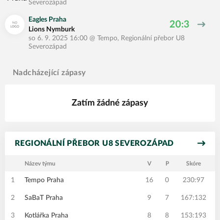
Severozápad
Eagles Praha
20:3
Lions Nymburk
so 6. 9. 2025 16:00
@
Tempo
,
Regionální přebor U8
Severozápad
Nadcházející zápasy
Zatím žádné zápasy
REGIONÁLNÍ PŘEBOR U8 SEVEROZÁPAD
Název týmu
V
P
Skóre
1
Tempo Praha
16
0
230:97
2
SaBaT Praha
9
7
167:132
3
Kotlářka Praha
8
8
153:193