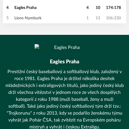
4
Eagles Praha
4
10
174:178
5
Lions Nymburk
1
13
106:230
Eagles Praha
Prestižní český baseballový a softballový klub, založený v
roce 1981. Eagles Praha je držitel několika desítek
mládežnických i extraligových titulů, jako jediný český klub
drží všechna vítězství v jednom roce ze všech dospělých
kategorií z roku 1988 (muži baseball, ženy a muži
softball). Také jako jediný český softballový tým drží tzv.:
"Trojkorunu" z roku 2013, kdy se podařilo ženskému týmu
vyhrát jak Pohár ČSA, tak zvítězit na Evropském poháru
mistryň a vyhrát i českou Extraligu.