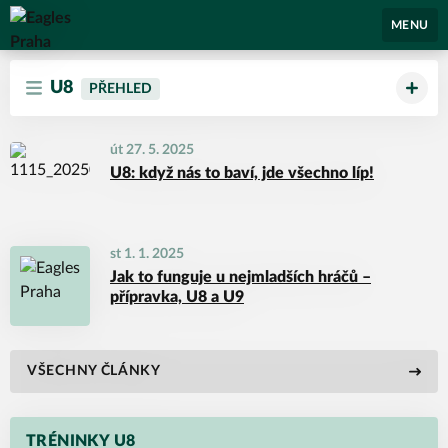
Eagles Praha
MENU
U8
PŘEHLED
út 27. 5. 2025
U8: když nás to baví, jde všechno líp!
st 1. 1. 2025
Jak to funguje u nejmladších hráčů –
přípravka, U8 a U9
VŠECHNY ČLÁNKY
TRÉNINKY U8