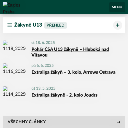
Eagles Praha
MENU
Žákyně U13
PŘEHLED
st 18. 6. 2025
Pohár ČSA U13 žákyně – Hluboká nad
Vltavou
pá 6. 6. 2025
Extraliga žákyň – 3. kolo, Arrows Ostrava
út 13. 5. 2025
Extraliga žákyně - 2. kolo Joudrs
VŠECHNY ČLÁNKY