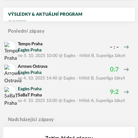
VÝSLEDKY & AKTUÁLNÍ PROGRAM
Poslední zápasy
Tempo Praha
– : –
Eagles Praha
ne 5. 10. 2025 10:00
@
Eagles - hřiště B
,
Superliga žákyň
Arrows Ostrava
0:7
Eagles Praha
so 4. 10. 2025 14:40
@
Eagles - hřiště B
,
Superliga žákyň
Eagles Praha
9:2
SaBaT Praha
so 4. 10. 2025 10:00
@
Eagles - hřiště A
,
Superliga žákyň
Nadcházející zápasy