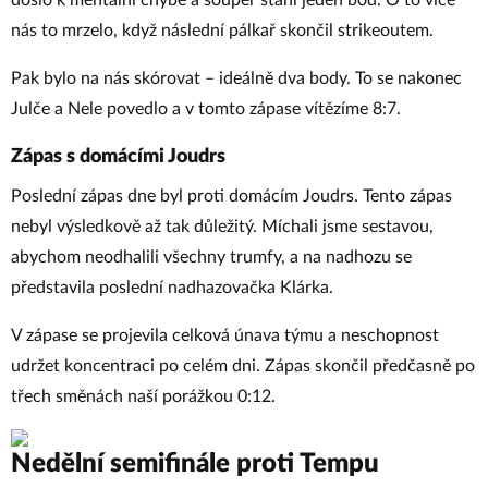
došlo k mentální chybě a soupeř stáhl jeden bod. O to více
nás to mrzelo, když následní pálkař skončil strikeoutem.
Pak bylo na nás skórovat – ideálně dva body. To se nakonec
Julče a Nele povedlo a v tomto zápase vítězíme 8:7.
Zápas s domácími Joudrs
Poslední zápas dne byl proti domácím Joudrs. Tento zápas
nebyl výsledkově až tak důležitý. Míchali jsme sestavou,
abychom neodhalili všechny trumfy, a na nadhozu se
představila poslední nadhazovačka Klárka.
V zápase se projevila celková únava týmu a neschopnost
udržet koncentraci po celém dni. Zápas skončil předčasně po
třech směnách naší porážkou 0:12.
Nedělní semifinále proti Tempu