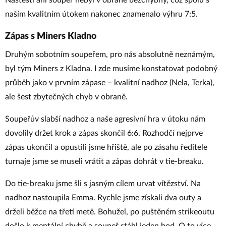
Naštěstí ani soupeř nebyl v obraně bezchybný, což spolu s
naším kvalitním útokem nakonec znamenalo výhru 7:5.
Zápas s Miners Kladno
Druhým sobotním soupeřem, pro nás absolutně neznámým,
byl tým Miners z Kladna. I zde musíme konstatovat podobný
průběh jako v prvním zápase – kvalitní nadhoz (Nela, Terka),
ale šest zbytečných chyb v obraně.
Soupeřův slabší nadhoz a naše agresivní hra v útoku nám
dovolily držet krok a zápas skončil 6:6. Rozhodčí nejprve
zápas ukončil a opustili jsme hřiště, ale po zásahu ředitele
turnaje jsme se museli vrátit a zápas dohrát v tie-breaku.
Do tie-breaku jsme šli s jasným cílem urvat vítězství. Na
nadhoz nastoupila Emma. Rychle jsme získali dva outy a
drželi běžce na třetí metě. Bohužel, po puštěném strikeoutu