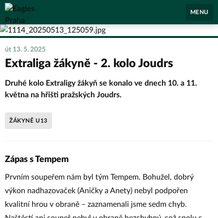
Eagles Praha
MENU
út 13. 5. 2025
Extraliga žákyně - 2. kolo Joudrs
Druhé kolo Extraligy žákyň se konalo ve dnech 10. a 11.
května na hřišti pražských Joudrs.
ŽÁKYNĚ U13
Zápas s Tempem
Prvním soupeřem nám byl tým Tempem. Bohužel, dobrý
výkon nadhazovaček (Aničky a Anety) nebyl podpořen
kvalitní hrou v obraně – zaznamenali jsme sedm chyb.