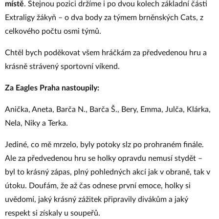
místě
. Stejnou pozici držíme i po dvou kolech základní části
Extraligy žákyň – o dva body za týmem brněnských Cats, z
celkového počtu osmi týmů.
Chtěl bych poděkovat všem hráčkám za předvedenou hru a
krásně strávený sportovní víkend.
Za Eagles Praha nastoupily:
Anička, Aneta, Barča N., Barča Š., Bery, Emma, Julča, Klárka,
Nela, Niky a Terka.
Jediné, co mě mrzelo, byly potoky slz po prohraném finále.
Ale za předvedenou hru se holky opravdu nemusí stydět –
byl to krásný zápas, plný pohledných akcí jak v obraně, tak v
útoku. Doufám, že až čas odnese první emoce, holky si
uvědomí, jaký krásný zážitek připravily divákům a jaký
respekt si získaly u soupeřů.