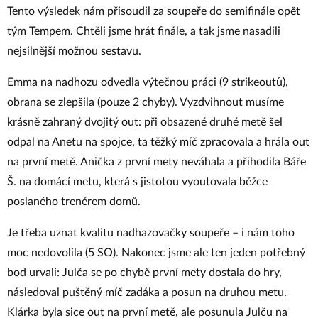
Tento výsledek nám přisoudil za soupeře do semifinále opět
tým Tempem. Chtěli jsme hrát finále, a tak jsme nasadili
nejsilnější možnou sestavu.
Emma na nadhozu odvedla výtečnou práci (9 strikeoutů),
obrana se zlepšila (pouze 2 chyby). Vyzdvihnout musíme
krásně zahraný dvojitý out: při obsazené druhé metě šel
odpal na Anetu na spojce, ta těžký míč zpracovala a hrála out
na první metě. Anička z první mety neváhala a přihodila Báře
Š. na domácí metu, která s jistotou vyoutovala běžce
poslaného trenérem domů.
Je třeba uznat kvalitu nadhazovačky soupeře – i nám toho
moc nedovolila (5 SO). Nakonec jsme ale ten jeden potřebný
bod urvali: Julča se po chybě první mety dostala do hry,
následoval puštěný míč zadáka a posun na druhou metu.
Klárka byla sice out na první metě, ale posunula Julču na