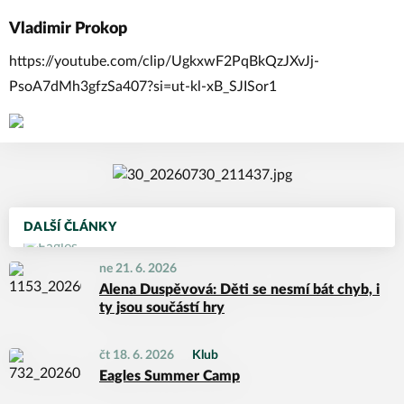
Vladimir Prokop
https://youtube.com/clip/UgkxwF2PqBkQzJXvJj-
PsoA7dMh3gfzSa407?si=ut-kl-xB_SJISor1
DALŠÍ ČLÁNKY
ne 21. 6. 2026
Alena Duspěvová: Děti se nesmí bát chyb, i
ty jsou součástí hry
čt 18. 6. 2026
Klub
Eagles Summer Camp