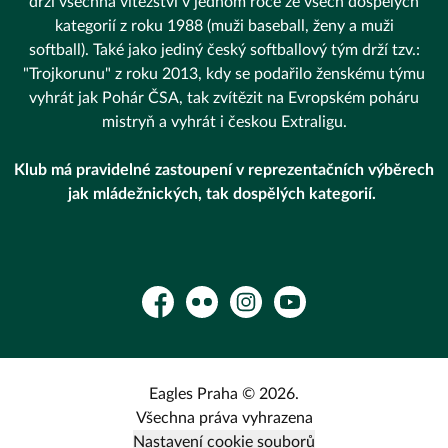
drží všechna vítězství v jednom roce ze všech dospělých
kategorií z roku 1988 (muži baseball, ženy a muži
softball). Také jako jediný český softballový tým drží tzv.:
"Trojkorunu" z roku 2013, kdy se podařilo ženskému týmu
vyhrát jak Pohár ČSA, tak zvítězit na Evropském poháru
mistryň a vyhrát i českou Extraligu.
Klub má pravidelné zastoupení v reprezentačních výběrech
jak mládežnických, tak dospělých kategorií.
Facebook
Flickr
Instagram
YouTube
Eagles Praha © 2026.
Všechna práva vyhrazena
Nastavení cookie souborů