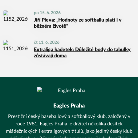
po 15. 6. 2026
Jiří Pleva: „Hodnoty ze softballu platí i v
běžném životě“
čt 11. 6. 2026
Extraliga kadetek: Důležité body do tabulky
zůstávají doma
Eagles Praha
Prestižní český baseballový a softballový klub, založený v
roce 1981. Eagles Praha je držitel několika desítek
mládežnických i extraligových titulů, jako jediný český klub