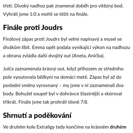
třetí. Divoký nadhoz pak znamenal doběh pro vítězný bod.
Vyhráli jsme 1:0 a mohli se těšit na finále.
Finále proti Joudrs
Finálový zápas proti Joudrs byl velmi napínavý a musel se
divákům líbit. Emma opět podala vynikající výkon na nadhozu
a obrana zvládla další dvojitý out (Aneta, Anička).
Julča zaznamenala krásný out, když příhozem ze středního
pole vyoutovala běžkyni na domácí metě. Zápas byl až do
poslední směny vyrovnaný – my jsme v ní zaznamenali dva
body. Bohužel soupeř byl v dohrávce šťastnější a skóroval
třikrát. Finále jsme tak prohráli těsně 7:8.
Shrnutí a poděkování
Ve druhém kole Extraligy tedy končíme na krásném
druhém