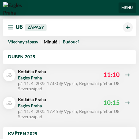
Eagles Praha
MENU
U8
ZÁPASY
Všechny zápasy
Minulé
Budoucí
DUBEN 2025
Kotlářka Praha
11:10
Eagles Praha
pá 11. 4. 2025 17:00
@
Vypich
,
Regionální přebor U8
Severozápad
Kotlářka Praha
10:15
Eagles Praha
pá 11. 4. 2025 17:45
@
Vypich
,
Regionální přebor U8
Severozápad
KVĚTEN 2025