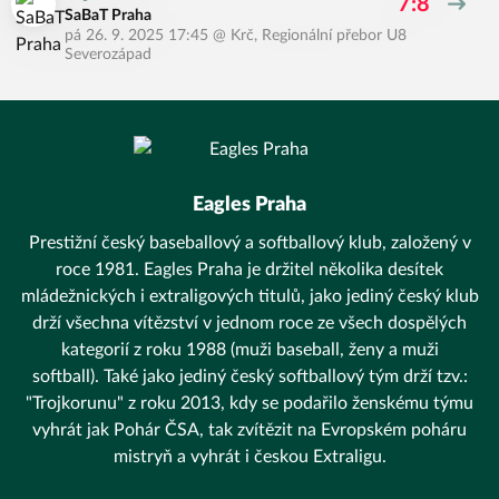
7:8
SaBaT Praha
pá 26. 9. 2025 17:45
@
Krč
,
Regionální přebor U8
Severozápad
Eagles Praha
Prestižní český baseballový a softballový klub, založený v
roce 1981. Eagles Praha je držitel několika desítek
mládežnických i extraligových titulů, jako jediný český klub
drží všechna vítězství v jednom roce ze všech dospělých
kategorií z roku 1988 (muži baseball, ženy a muži
softball). Také jako jediný český softballový tým drží tzv.:
"Trojkorunu" z roku 2013, kdy se podařilo ženskému týmu
vyhrát jak Pohár ČSA, tak zvítězit na Evropském poháru
mistryň a vyhrát i českou Extraligu.