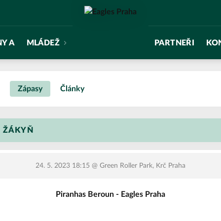
NY A
MLÁDEŽ
PARTNEŘI
KO
Zápasy
Články
 ŽÁKYŇ
24. 5. 2023 18:15
@ Green Roller Park, Krč Praha
Piranhas Beroun - Eagles Praha