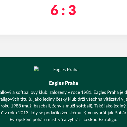
6 : 3
Eagles Praha
llový a softballový klub, založený v roce 1981. Eagles Praha je d
aligových titulů, jako jediný český klub drží všechna vítězství v
 roku 1988 (muži baseball, ženy a muži softball). Také jako jediný
unu" z roku 2013, kdy se podařilo ženskému týmu vyhrát jak Pohár 
Evropském poháru mistryň a vyhrát i českou Extraligu.