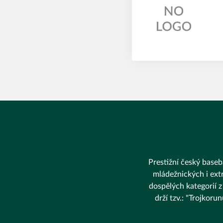
Prestižní český baseba
mládežnických i extr
dospělých kategorií z
drží tzv.: "Trojkor