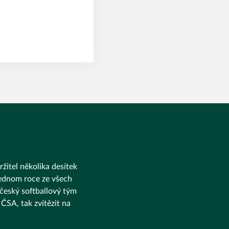
ržitel několika desítek
 jednom roce ze všech
 český softballový tým
ČSA, tak zvítězit na