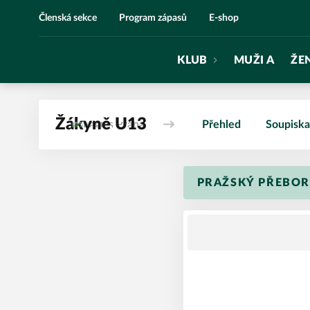
Eagles Praha
Členská sekce
Program zápasů
E-shop
KLUB
MUŽI A
ŽE
Žákyně U13
Přehled
Soupiska
PRAŽSKÝ PŘEBOR