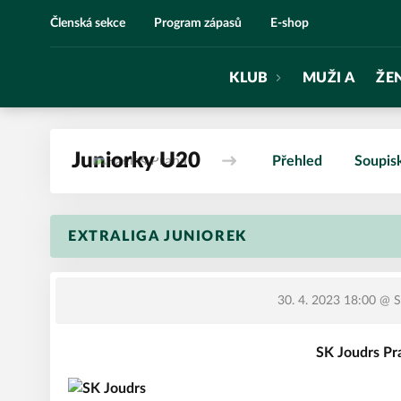
Eagles Praha
Členská sekce
Program zápasů
E-shop
KLUB
MUŽI A
ŽE
Juniorky U20
Přehled
Soupis
EXTRALIGA JUNIOREK
30. 4. 2023 18:00
@ Sv
SK Joudrs Pr