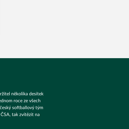
ržitel několika desítek
 jednom roce ze všech
 český softballový tým
ČSA, tak zvítězit na