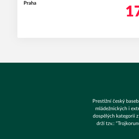
17
Prestižní český baseba
mládežnických i extr
dospělých kategorií z
drží tzv.: "Trojkor