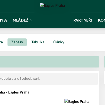
NY A
MLÁDEŽ
PARTNEŘI
KO
ka
Zápasy
Tabulka
Články
oboda park, Svoboda park
aha - Eagles Praha