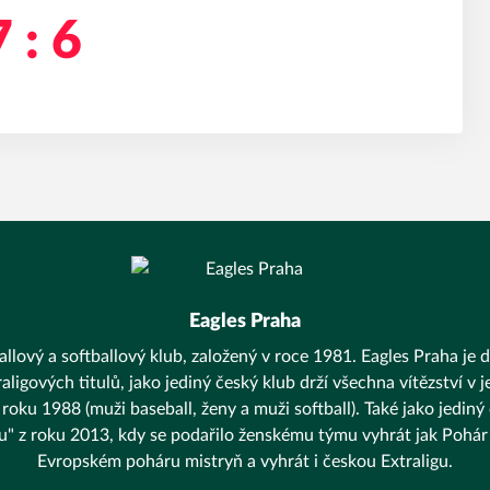
 : 6
Eagles Praha
llový a softballový klub, založený v roce 1981. Eagles Praha je d
aligových titulů, jako jediný český klub drží všechna vítězství v
 roku 1988 (muži baseball, ženy a muži softball). Také jako jediný
unu" z roku 2013, kdy se podařilo ženskému týmu vyhrát jak Pohár 
Evropském poháru mistryň a vyhrát i českou Extraligu.