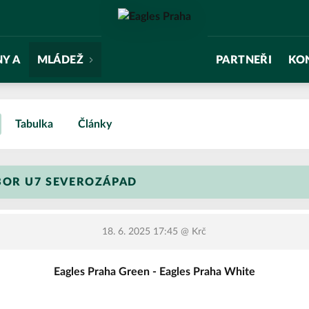
NY A
MLÁDEŽ
PARTNEŘI
KO
Tabulka
Články
BOR U7 SEVEROZÁPAD
18. 6. 2025 17:45
@ Krč
Eagles Praha Green - Eagles Praha White