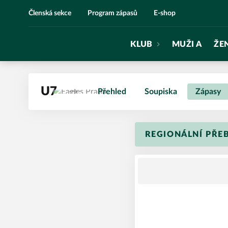
Eagles Praha
Členská sekce
Program zápasů
E-shop
KLUB
MUŽI A
ŽE
U7
Přehled
Soupiska
Zápasy
REGIONÁLNÍ PŘE