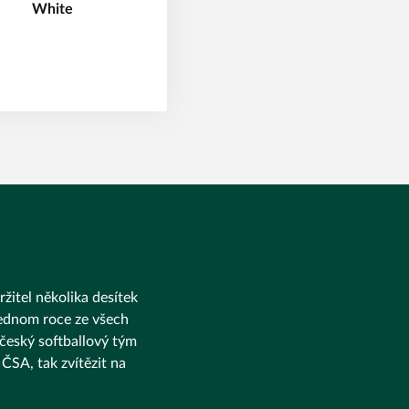
ržitel několika desítek
 jednom roce ze všech
 český softballový tým
ČSA, tak zvítězit na