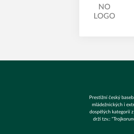
Prestižní český baseba
mládežnických i extr
dospělých kategorií z
drží tzv.: "Trojkor