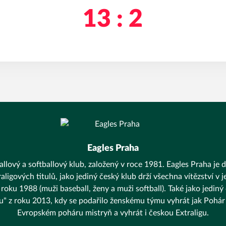
13 : 2
Eagles Praha
llový a softballový klub, založený v roce 1981. Eagles Praha je d
aligových titulů, jako jediný český klub drží všechna vítězství v
 roku 1988 (muži baseball, ženy a muži softball). Také jako jediný
unu" z roku 2013, kdy se podařilo ženskému týmu vyhrát jak Pohár 
Evropském poháru mistryň a vyhrát i českou Extraligu.