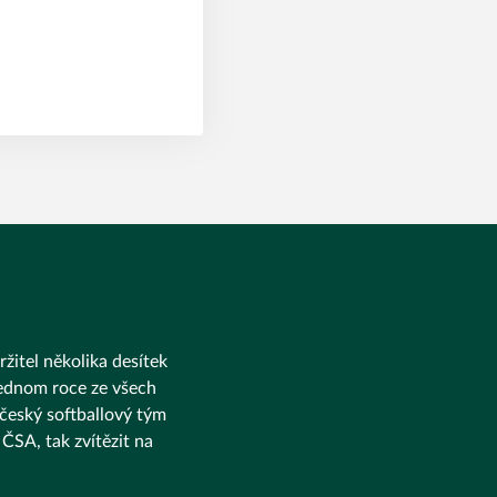
ržitel několika desítek
 jednom roce ze všech
 český softballový tým
ČSA, tak zvítězit na