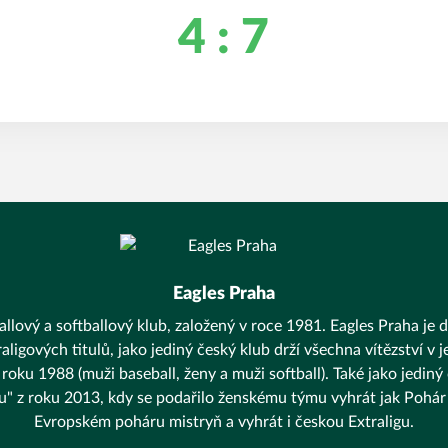
4 : 7
Eagles Praha
llový a softballový klub, založený v roce 1981. Eagles Praha je d
aligových titulů, jako jediný český klub drží všechna vítězství v
 roku 1988 (muži baseball, ženy a muži softball). Také jako jediný
unu" z roku 2013, kdy se podařilo ženskému týmu vyhrát jak Pohár 
Evropském poháru mistryň a vyhrát i českou Extraligu.