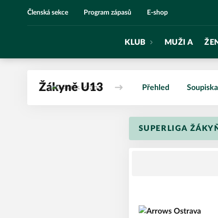
Eagles Praha
Členská sekce
Program zápasů
E-shop
KLUB
MUŽI A
ŽE
Žákyně U13
Přehled
Soupiska
SUPERLIGA ŽÁKY