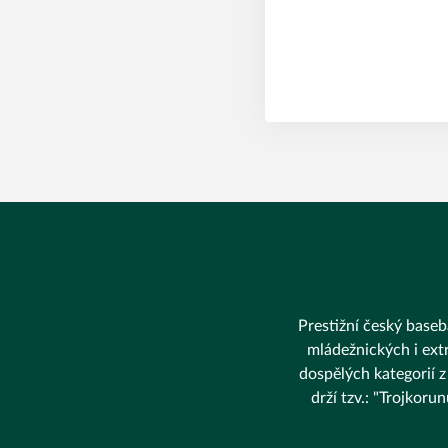
Prestižní český baseba
mládežnických i extr
dospělých kategorií z
drží tzv.: "Trojkor