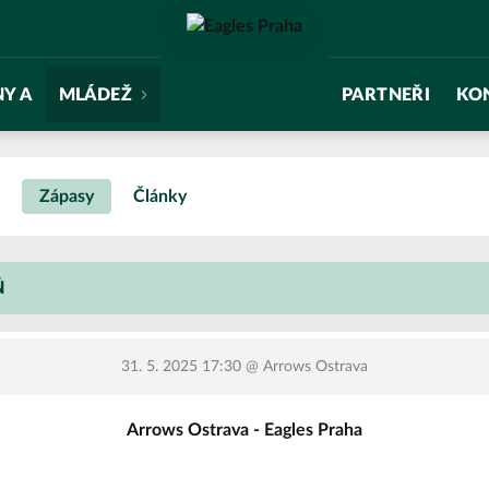
NY A
MLÁDEŽ
PARTNEŘI
KO
Zápasy
Články
Ň
31. 5. 2025 17:30
@ Arrows Ostrava
Arrows Ostrava - Eagles Praha