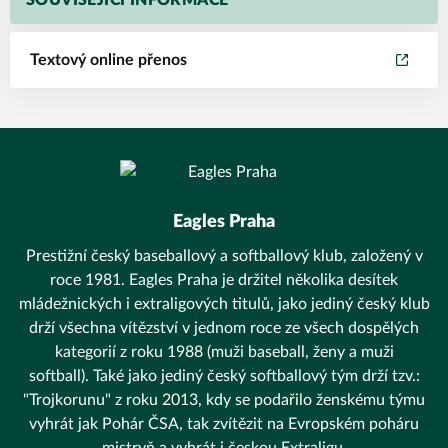
SOUVISEJÍCÍ INFORMACE
Textový online přenos
Eagles Praha
Prestižní český baseballový a softballový klub, založený v
roce 1981. Eagles Praha je držitel několika desítek
mládežnických i extraligových titulů, jako jediný český klub
drží všechna vítězství v jednom roce ze všech dospělých
kategorií z roku 1988 (muži baseball, ženy a muži
softball). Také jako jediný český softballový tým drží tzv.:
"Trojkorunu" z roku 2013, kdy se podařilo ženskému týmu
vyhrát jak Pohár ČSA, tak zvítězit na Evropském poháru