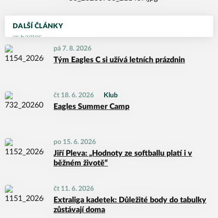
DALŠÍ ČLÁNKY
pá 7. 8. 2026
Tým Eagles C si užívá letních prázdnin
čt 18. 6. 2026
Klub
Eagles Summer Camp
po 15. 6. 2026
Jiří Pleva: „Hodnoty ze softballu platí i v
běžném životě“
čt 11. 6. 2026
Extraliga kadetek: Důležité body do tabulky
zůstávají doma