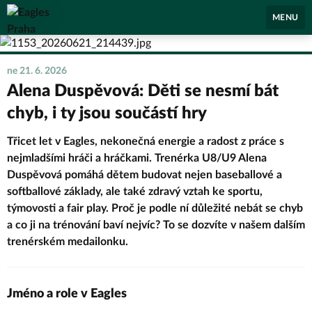
Eagles Praha
MENU
ne 21. 6. 2026
Alena Duspěvová: Děti se nesmí bát
chyb, i ty jsou součástí hry
Třicet let v Eagles, nekonečná energie a radost z práce s
nejmladšími hráči a hráčkami. Trenérka U8/U9 Alena
Duspěvová pomáhá dětem budovat nejen baseballové a
softballové základy, ale také zdravý vztah ke sportu,
týmovosti a fair play. Proč je podle ní důležité nebát se chyb
a co ji na trénování baví nejvíc? To se dozvíte v našem dalším
trenérském medailonku.
Jméno a role v Eagles