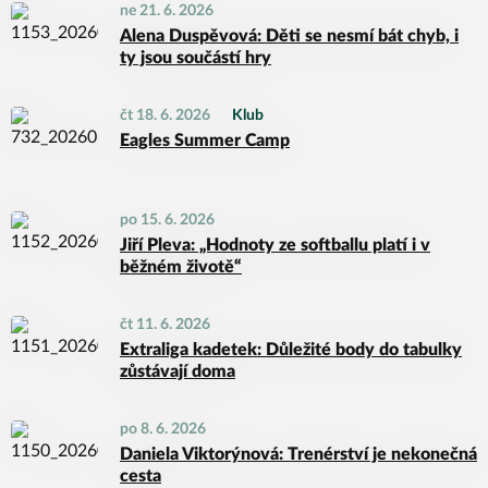
ne 21. 6. 2026
Alena Duspěvová: Děti se nesmí bát chyb, i
ty jsou součástí hry
čt 18. 6. 2026
Klub
Eagles Summer Camp
po 15. 6. 2026
Jiří Pleva: „Hodnoty ze softballu platí i v
běžném životě“
čt 11. 6. 2026
Extraliga kadetek: Důležité body do tabulky
zůstávají doma
po 8. 6. 2026
Daniela Viktorýnová: Trenérství je nekonečná
cesta