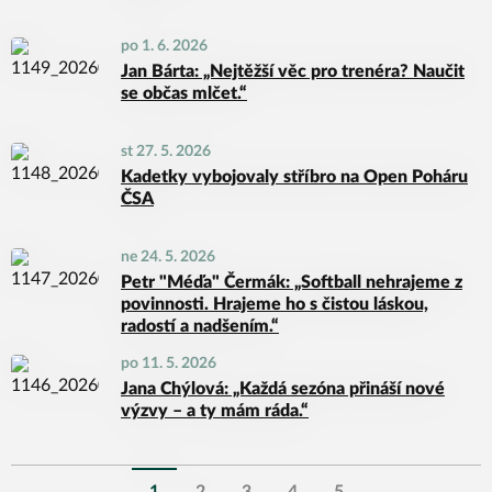
po 1. 6. 2026
Jan Bárta: „Nejtěžší věc pro trenéra? Naučit
se občas mlčet.“
st 27. 5. 2026
Kadetky vybojovaly stříbro na Open Poháru
ČSA
ne 24. 5. 2026
Petr "Méďa" Čermák: „Softball nehrajeme z
povinnosti. Hrajeme ho s čistou láskou,
radostí a nadšením.“
po 11. 5. 2026
Jana Chýlová: „Každá sezóna přináší nové
výzvy – a ty mám ráda.“