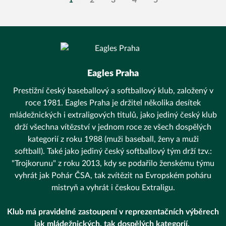
1
2
3
4
5
Eagles Praha
Prestižní český baseballový a softballový klub, založený v
roce 1981. Eagles Praha je držitel několika desítek
mládežnických i extraligových titulů, jako jediný český klub
drží všechna vítězství v jednom roce ze všech dospělých
kategorií z roku 1988 (muži baseball, ženy a muži
softball). Také jako jediný český softballový tým drží tzv.:
"Trojkorunu" z roku 2013, kdy se podařilo ženskému týmu
vyhrát jak Pohár ČSA, tak zvítězit na Evropském poháru
mistryň a vyhrát i českou Extraligu.
Klub má pravidelné zastoupení v reprezentačních výběrech
jak mládežnických, tak dospělých kategorií.